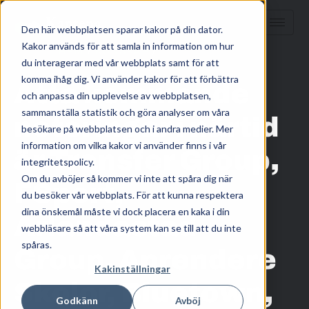
Den här webbplatsen sparar kakor på din dator.
Kakor används för att samla in information om hur
HEM
/
KUNSKAP
/
du interagerar med vår webbplats samt för att
komma ihåg dig. Vi använder kakor för att förbättra
Åtta kommande
och anpassa din upplevelse av webbplatsen,
sammanställa statistik och göra analyser om våra
noteringar i närtid
besökare på webbplatsen och i andra medier. Mer
information om vilka kakor vi använder finns i vår
är Transfer Group,
integritetspolicy.
Om du avböjer så kommer vi inte att spåra dig när
FSport,
du besöker vår webbplats. För att kunna respektera
dina önskemål måste vi dock placera en kaka i din
Arlandastad
webbläsare så att våra system kan se till att du inte
spåras.
Group, Aprendere
Kakinställningar
Skolor, Bluetown,
Godkänn
Avböj