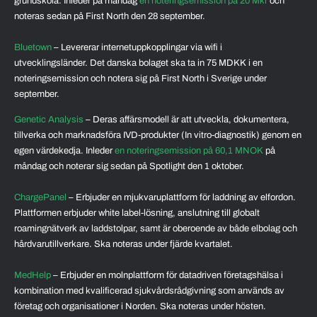
grundskola. Inleder på måndag
en noteringsemission på 20 Mkr
och
noteras sedan på First North den 28 september.
Bluetown
– Levererar internetuppkopplingar via wifi i
utvecklingsländer. Det danska bolaget ska ta in 75 MDKK i en
noteringsemission och notera sig på First North i Sverige under
september.
Genetic Analysis
– Deras affärsmodell är att utveckla, dokumentera,
tillverka och marknadsföra IVD-produkter (In vitro-diagnostik) genom en
egen värdekedja. Inleder
en noteringsemission på 60,1 MNOK
på
måndag och noterar sig sedan på Spotlight den 1 oktober.
ChargePanel
– Erbjuder en mjukvaruplattform för laddning av elfordon.
Plattformen erbjuder white label-lösning, anslutning till globalt
roamingnätverk av laddstolpar, samt är oberoende av både elbolag och
hårdvarutillverkare. Ska noteras under fjärde kvartalet.
MedHelp
– Erbjuder en molnplattform för datadriven företagshälsa i
kombination med kvalificerad sjukvårdsrådgivning som används av
företag och organisationer i Norden. Ska noteras under hösten.