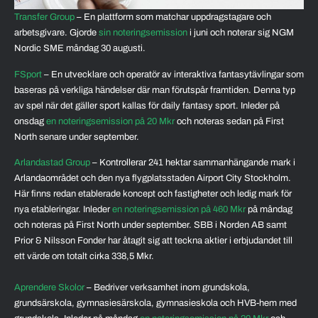
Transfer Group
– En plattform som matchar uppdragstagare och
arbetsgivare. Gjorde
sin noteringsemission
i juni och noterar sig NGM
Nordic SME måndag 30 augusti.
FSport
– En utvecklare och operatör av interaktiva fantasytävlingar som
baseras på verkliga händelser där man förutspår framtiden. Denna typ
av spel när det gäller sport kallas för daily fantasy sport. Inleder på
onsdag
en noteringsemission på 20 Mkr
och noteras sedan på First
North senare under september.
Arlandastad Group
– Kontrollerar 241 hektar sammanhängande mark i
Arlandaområdet och den nya flygplatsstaden Airport City Stockholm.
Här finns redan etablerade koncept och fastigheter och ledig mark för
nya etableringar. Inleder
en noteringsemission på 460 Mkr
på måndag
och noteras på First North under september. SBB i Norden AB samt
Prior & Nilsson Fonder har åtagit sig att teckna aktier i erbjudandet till
ett värde om totalt cirka 338,5 Mkr.
Aprendere Skolor
– Bedriver verksamhet inom grundskola,
grundsärskola, gymnasiesärskola, gymnasieskola och HVB-hem med