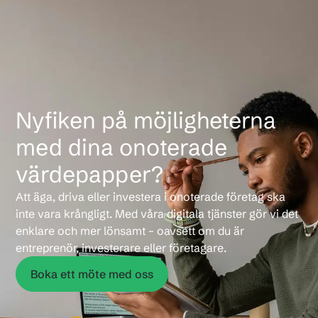
Nyfiken på möjligheterna
med dina onoterade
värdepapper?
Att äga, driva eller investera i onoterade företag ska
inte vara krångligt. Med våra digitala tjänster gör vi det
enklare och mer lönsamt – oavsett om du är
entreprenör, investerare eller företagare.
Boka ett möte med oss