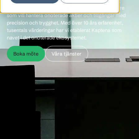
Kaptena är mer än en plattform. Vi är en långsiktig
partner för entreprenörer, investerare och rådgivare
som vill hantera onoterade aktier och tillgångar med
precision och trygghet. Med över 10 års erfarenhet,
tusentals värderingar har vi etablerat Kaptena som
navet i det onoterade ekosystemet.
Boka möte
Våra tjänster