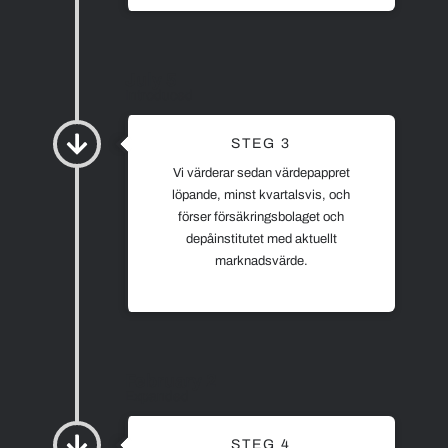
July 5
Introduced
STEG 3
Vi värderar sedan värdepappret
löpande, minst kvartalsvis, och
förser försäkringsbolaget och
depåinstitutet med aktuellt
marknadsvärde.
February 2
Expanded
STEG 4