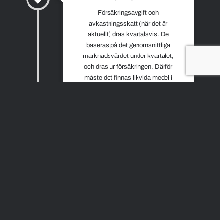
Försäkringsavgift och
avkastningsskatt (när det är
aktuellt) dras kvartalsvis. De
baseras på det genomsnittliga
marknadsvärdet under kvartalet,
och dras ur försäkringen. Därför
måste det finnas likvida medel i
försäkringen som motsvarar 1 till 5
procent av marknadsvärdet.
July 5
Introduced
STEG 5
Framtida vinster, utdelningar och
ränteintäkter är skyddade mot 30