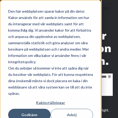
Den här webbplatsen sparar kakor på din dator.
Kakor används för att samla in information om hur
HEM
/
KUNSKAP
/
du interagerar med vår webbplats samt för att
komma ihåg dig. Vi använder kakor för att förbättra
Inuheat genomför
och anpassa din upplevelse av webbplatsen,
sammanställa statistik och göra analyser om våra
noteringsemission
besökare på webbplatsen och i andra medier. Mer
information om vilka kakor vi använder finns i vår
och går till börsen.
integritetspolicy.
Om du avböjer så kommer vi inte att spåra dig när
maj 2, 2022
du besöker vår webbplats. För att kunna respektera
dina önskemål måste vi dock placera en kaka i din
webbläsare så att våra system kan se till att du inte
spåras.
Bolaget utvecklar och tillverkar värmesystem för integration i
Kakinställningar
klädesplagg för krävande utomhusmiljöer. Företaget gör nu en
noteringsemission på 36,4 Mkr och börjar sedan handlas på Spotlight.
Godkänn
Avböj