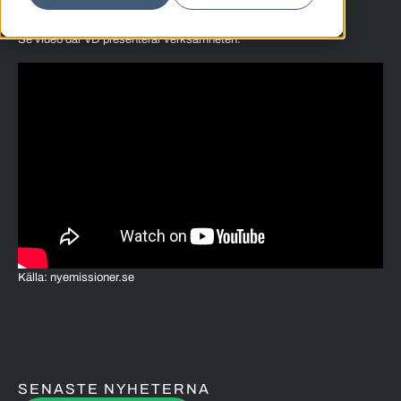
Sista dag att teckna är idag, den 2 maj.
Se video där VD presenterar verksamheten.
Källa: nyemissioner.se
SENASTE NYHETERNA