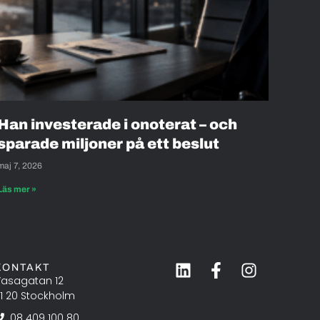
Han investerade i onoterat – och
sparade miljoner på ett beslut
maj 7, 2026
Läs mer »
KONTAKT
asagatan 12
11 20 Stockholm
08 409 100 80