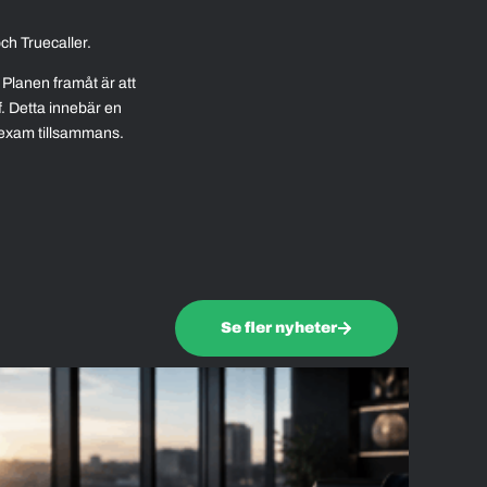
ch Truecaller.
 Planen framåt är att
. Detta innebär en
iexam tillsammans.
Se fler nyheter