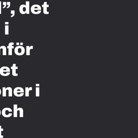
, det
 i
nför
et
ner i
och
t