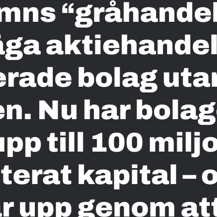
mns “gråhandel”
säga aktiehandel
rade bolag uta
n. Nu har bolag
pp till 100 miljo
terat kapital – 
r upp genom at