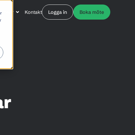
Priser
Kontakt
Logga in
Boka möte
r
r
ar