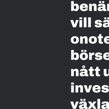
benä
vill 
onote
börse
nått u
inves
växla