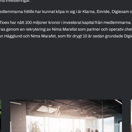
na investeringar.
emmarna hittills har kunnat köpa in sig i är Klarna, Einride, Digiexam o
tt Tioex har nått 100 miljoner kronor i investerat kapital från medlemmarna.
ras genom en rekrytering av Nima Marefat som partner och operativ chef
han Hägglund och Nima Marafet, som för drygt 10 år sedan grundade Dig