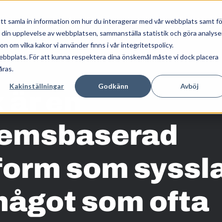
Våra tjänster
Kunskap
Om oss
tt samla in information om hur du interagerar med vår webbplats samt fö
a din upplevelse av webbplatsen, sammanställa statistik och göra analyse
 om vilka kakor vi använder finns i vår integritetspolicy.
ebbplats. För att kunna respektera dina önskemål måste vi dock placera
åras.
Kakinställningar
Godkänn
Avböj
 är en
emsbaserad
form som syssl
något som ofta