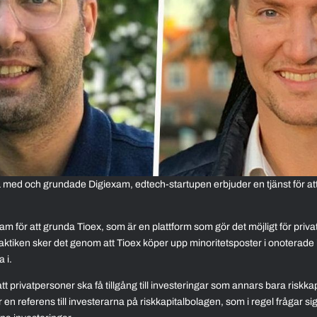
ed och grundade Digiexam, edtech-startupen erbjuder en tjänst för att s
 för att grunda Tioex, som är en plattform som gör det möjligt för privat
aktiken sker det genom att Tioex köper upp minoritetsposter i onoterade
a i.
t privatpersoner ska få tillgång till investeringar som annars bara riskkap
är en referens till investerarna på riskkapitalbolagen, som i regel frågar s