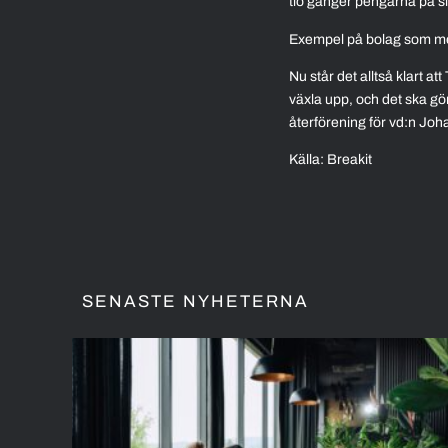
tio gånger pengarna på si
Exempel på bolag som medl
Nu står det alltså klart a
växla upp, och det ska gö
återförening för vd:n Jo
Källa: Breakit
SENASTE NYHETERNA