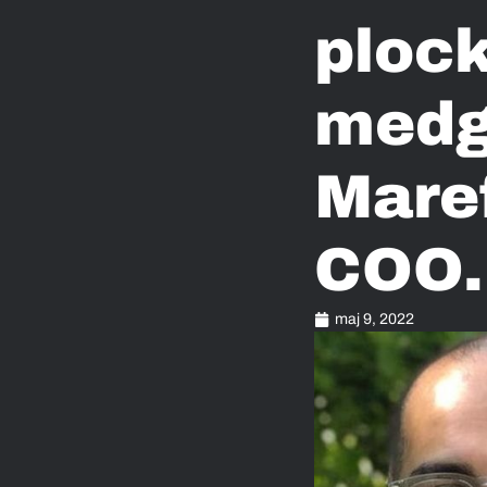
plock
medg
Maref
COO.
maj 9, 2022