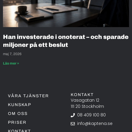
Han investerade i onoterat – och sparade
miljoner på ett beslut
maj 7, 2026
Läs mer »
KONTAKT
VÅRA TJÄNSTER
Vasagatan 12
KUNSKAP
111 20 Stockholm
OM OSS
08 409 100 80
PRISER
info@kaptena.se
KONTAKT