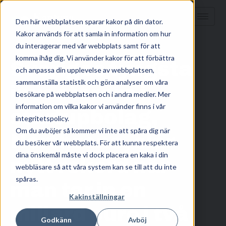
Den här webbplatsen sparar kakor på din dator.
Kakor används för att samla in information om hur
HEM
/
KUNSKAP
/
du interagerar med vår webbplats samt för att
komma ihåg dig. Vi använder kakor för att förbättra
Sveriges tyngsta
och anpassa din upplevelse av webbplatsen,
sammanställa statistik och göra analyser om våra
investerare i
besökare på webbplatsen och i andra medier. Mer
information om vilka kakor vi använder finns i vår
startupbolag,
integritetspolicy.
Om du avböjer så kommer vi inte att spåra dig när
Northzone, slår
du besöker vår webbplats. För att kunna respektera
dina önskemål måste vi dock placera en kaka i din
nytt rekord när
webbläsare så att våra system kan se till att du inte
spåras.
man tar in en
Kakinställningar
miljard euro i två
Godkänn
Avböj