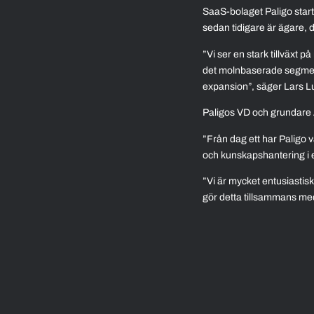
SaaS-bolaget Paligo star
sedan tidigare är ägare, 
”Vi ser en stark tillväxt
det molnbaserade segmente
expansion”, säger Lars L
Paligos VD och grundar
”Från dag ett har Paligo 
och kunskapshantering i
”Vi är mycket entusiastisk
gör detta tillsammans me