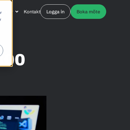
Priser
Kontakt
Logga in
Boka möte
r
r
300