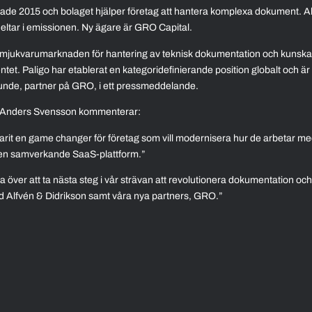
tade 2015 och bolaget hjälper företag att hantera komplexa dokument. A
deltar i emissionen. Ny ägare är GRO Capital.
 på mjukvarumarknaden för hantering av teknisk dokumentation och kunskap
t. Paligo har etablerat en kategoridefinierande position globalt och är 
unde, partner på GRO, i ett pressmeddelande.
e Anders Svensson kommenterar:
varit en game changer för företag som vill modernisera hur de arbetar m
 en samverkande SaaS-plattform.”
a över att ta nästa steg i vår strävan att revolutionera dokumentation och
d Alfvén & Didrikson samt våra nya partners, GRO.”