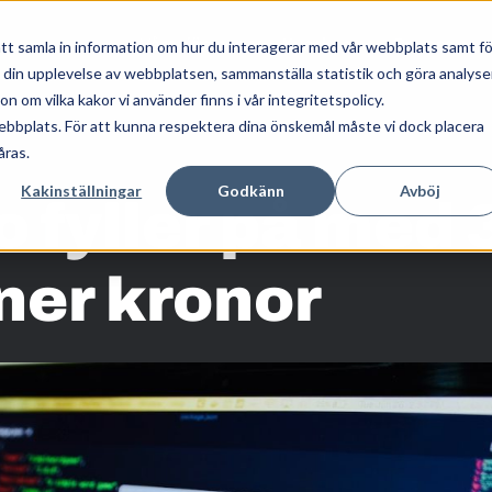
Våra tjänster
Kunskap
Om oss
tt samla in information om hur du interagerar med vår webbplats samt fö
a din upplevelse av webbplatsen, sammanställa statistik och göra analyse
 om vilka kakor vi använder finns i vår integritetspolicy.
ebbplats. För att kunna respektera dina önskemål måste vi dock placera
åras.
Kakinställningar
Godkänn
Avböj
o fyller på med 
ner kronor