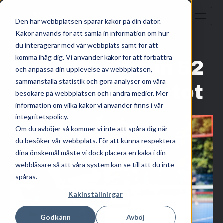
Den här webbplatsen sparar kakor på din dator.
Kakor används för att samla in information om hur
HEM
/
KUNSKAP
/
du interagerar med vår webbplats samt för att
komma ihåg dig. Vi använder kakor för att förbättra
Matchi bokar in 52
och anpassa din upplevelse av webbplatsen,
sammanställa statistik och göra analyser om våra
miljoner på kontot
besökare på webbplatsen och i andra medier. Mer
information om vilka kakor vi använder finns i vår
maj 11, 2023
integritetspolicy.
Om du avböjer så kommer vi inte att spåra dig när
du besöker vår webbplats. För att kunna respektera
dina önskemål måste vi dock placera en kaka i din
webbläsare så att våra system kan se till att du inte
spåras.
Kakinställningar
Godkänn
Avböj