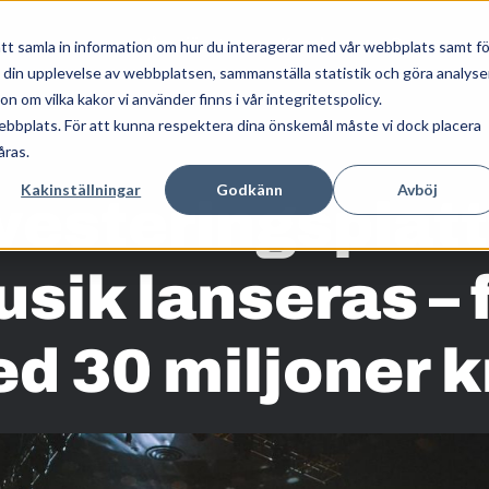
Våra tjänster
Kunskap
Om oss
tt samla in information om hur du interagerar med vår webbplats samt fö
a din upplevelse av webbplatsen, sammanställa statistik och göra analyse
 om vilka kakor vi använder finns i vår integritetspolicy.
ebbplats. För att kunna respektera dina önskemål måste vi dock placera
åras.
Kakinställningar
Godkänn
Avböj
vesteringsplat
usik lanseras – f
d 30 miljoner 