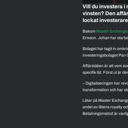
Vill du investera
vinsten? Den affä
lockat investerare
Bakom
Master Exchange
Erixson. Johan har startat 
Bolaget har tagit in omkr
investeringsbolaget Pan 
Affärsidéen är att vem so
specifik låt. Först ut är d
– Digitaliseringen har rev
transformation och har st
Låtar på Master Exchange
andel av låtens royalty och
Betalningsmetod är vanliga