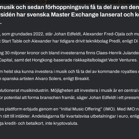
 i musik och sedan förhoppningsvis få ta del av en 
rsidén har svenska Master Exchange lanserat och k
.
, som grundades 2022, står Johan Edfeldt, Alexander Fred-Ojala och 
Start Table och Alexander har tidigare drivit teknikbolag Predli, enligt Di 
ing 30 miljoner kronor och bland investerarna finns Claes-Henrik Juland
Capital, samt det Hongkong-baserade riskkapitalbolaget Vectr Ventures.
m helst ska kunna investera i musik och få ta del av kommande royalties o
en spanska artisten Alvaro Solers, enligt Breakit.
olutionerat musikindustrin. Möjligheten att investera i musik är en central
or potential att forma branschen framåt, säger Johan Edfeldt i ett press
s plattform erbjuds genom en “Initial Music Offering” (IMO). Med IMO:
 rätt till intäkter. Andelsägarna får kvartalsvisa utbetalningar i euro, enli
 kredit- och betalkort, inte kryptovaluta.