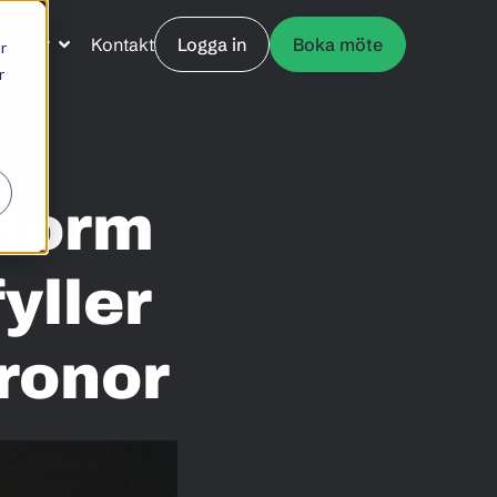
Priser
Kontakt
Logga in
Boka möte
r
r
tform
yller
kronor