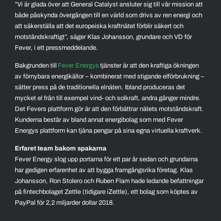
”Vi är glada över att General Catalyst ansluter sig till vår mission att
både påskynda övergången till en värld som drivs av ren energi och
att säkerställa att det europeiska kraftnätet förblir säkert och
motståndskraftigt”, säger Klas Johansson, grundare och VD för
Fever, i ett pressmeddelande.
Bakgrunden till
Fever Energys
tjänster är att den kraftiga ökningen
av förnybara energikällor – kombinerat med stigande elförbrukning –
sätter press på de traditionella elnäten. Ibland produceras det
mycket el från till exempel vind- och solkraft, andra gånger mindre.
Det Fevers plattform gör är att den förbättrar nätets motståndskraft.
Kunderna består av bland annat energibolag som med Fever
Energys plattform kan tjäna pengar på sina egna virtuella kraftverk.
Erfaret team bakom spakarna
Fever Energy slog upp portarna för ett par år sedan och grundarna
har gedigen erfarenhet av att bygga framgångsrika företag. Klas
Johansson, Ron Stolero och Ruben Flam hade ledande befattningar
på fintechbolaget Zettle (tidigare iZettle), ett bolag som köptes av
PayPal för 2,2 miljarder dollar 2018.