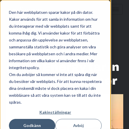
Den här webbplatsen sparar kakor på din dator.
Kakor används för att samla in information om hur
HEM
/
KUNSKAP
/
du interagerar med vår webbplats samt för att
komma ihåg dig. Vi använder kakor för att förbättra
Svenska
och anpassa din upplevelse av webbplatsen,
sammanställa statistik och göra analyser om våra
energibolaget
besökare på webbplatsen och i andra medier. Mer
information om vilka kakor vi använder finns i vår
Fever Energy tar in
integritetspolicy.
Om du avböjer så kommer vi inte att spåra dig när
drygt 110 miljoner
du besöker vår webbplats. För att kunna respektera
dina önskemål måste vi dock placera en kaka i din
april 8, 2024
webbläsare så att våra system kan se till att du inte
spåras.
Kakinställningar
Godkänn
Avböj