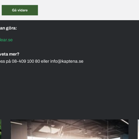
dan göra:
lear.se
l veta mer?
 oss på 08-409 100 80 eller info@kaptena.se