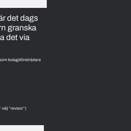
är det dags
rn granska
ra det via
du som bolagsföreträdare
välj ”revisor”)