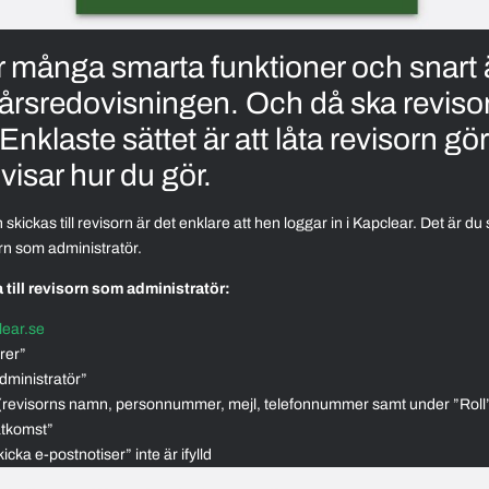
r många smarta funktioner och snart 
 årsredovisningen. Och då ska reviso
 Enklaste sättet är att låta revisorn gö
visar hur du gör.
en skickas till revisorn är det enklare att hen loggar in i Kapclear. Det är 
orn som administratör.
a till revisorn som administratör:
lear.se
rer”
administratör”
a (revisorns namn, personnummer, mejl, telefonnummer samt under ”Roll” 
åtkomst”
Skicka e-postnotiser” inte är ifylld