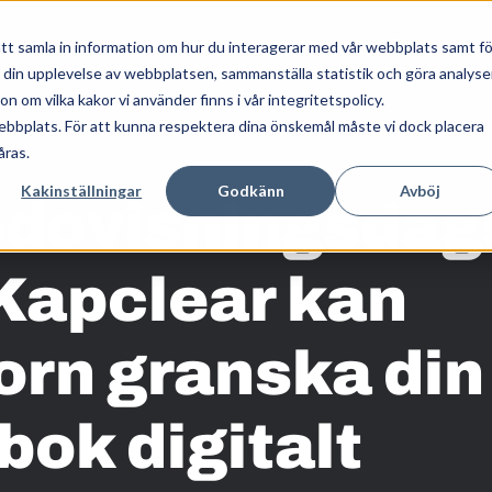
Våra tjänster
Kunskap
Om oss
tt samla in information om hur du interagerar med vår webbplats samt fö
a din upplevelse av webbplatsen, sammanställa statistik och göra analyse
 om vilka kakor vi använder finns i vår integritetspolicy.
ebbplats. För att kunna respektera dina önskemål måste vi dock placera
åras.
Kakinställningar
Godkänn
Avböj
edovisningsdag
Kapclear kan
orn granska din
bok digitalt