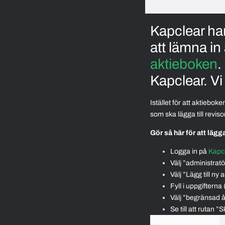
Kapclear ha
att lämna in
aktieboken
.
Kapclear. Vi 
Istället för att aktiebok
som ska lägga till revis
Gör så här för att lägg
Logga in på
Kapc
Välj ”administratö
Välj ”Lägg till ny 
Fyll i uppgiftern
Välj ”begränsad 
Se till att rutan ”