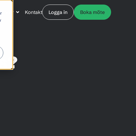
Priser
Kontakt
Logga in
Boka möte
r
r
s?