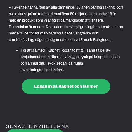
– I Sverige har hälften av alla barn under 18 år en barnförsäkring, och
nu siktar vi på en marknad med över 50 miljoner barn under 18 år
med en produkt som vi är först på marknaden att lansera.
Potentialen är enorm. Dessutom har vi nyligen ingått ett partnerskap
med Philips för att marknadsföra både vår gravid- och
barnförsäkring, säger medgrundare och vd Fredrik Bengtsson.
För att gå med i Kapnet (kostnadsfritt), samt ta del av
erbjudandet och villkoren, vänligen tryck på knappen nedan
och anmäl dig. Tryck sedan på ”Mina
investeringserbjudanden”.
Logga in på Kapnet och läs mer
SENASTE NYHETERNA