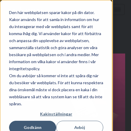
Den här webbplatsen sparar kakor på din dator.
Kakor används för att samla in information om hur
HEM
/
KUNSKAP
/
du interagerar med vår webbplats samt för att
komma ihåg dig. Vi använder kakor för att förbättra
Baby Mam
och anpassa din upplevelse av webbplatsen,
sammanställa statistik och göra analyser om våra
november 6, 2024
besökare på webbplatsen och i andra medier. Mer
information om vilka kakor vi använder finns i vår
integritetspolicy.
Om du avböjer så kommer vi inte att spåra dig när
du besöker vår webbplats. För att kunna respektera
dina önskemål måste vi dock placera en kaka i din
webbläsare så att våra system kan se till att du inte
spåras.
Kakinställningar
Godkänn
Avböj