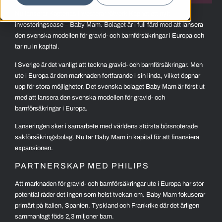
Nu lanserar Kaptenas investerarnätverk Kapnet ett nytt
investeringscase – Baby Mam. Bolaget är i full färd med att lansera
den svenska modellen för gravid- och barnförsäkringar i Europa och
tar nu in kapital.
I Sverige är det vanligt att teckna gravid- och barnförsäkringar. Men
ute i Europa är den marknaden fortfarande i sin linda, vilket öppnar
upp för stora möjligheter. Det svenska bolaget Baby Mam är först ut
med att lansera den svenska modellen för gravid- och
barnförsäkringar i Europa.
Lanseringen sker i samarbete med världens största börsnoterade
sakförsäkringsbolag. Nu tar Baby Mam in kapital för att finansiera
expansionen.
PARTNERSKAP MED PHILIPS
Att marknaden för gravid- och barnförsäkringar ute i Europa har stor
potential råder det ingen som helst tvekan om. Baby Mam fokuserar
primärt på Italien, Spanien, Tyskland och Frankrike där det årligen
sammanlagt föds 2,3 miljoner barn.