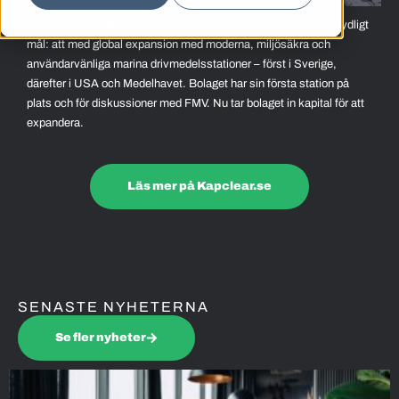
Svenska SecFuel är redo att skala upp internationellt med ett tydligt
mål: att med global expansion med moderna, miljösäkra och
användarvänliga marina drivmedelsstationer – först i Sverige,
därefter i USA och Medelhavet. Bolaget har sin första station på
plats och för diskussioner med FMV. Nu tar bolaget in kapital för att
expandera.
Läs mer på Kapclear.se
SENASTE NYHETERNA
Se fler nyheter