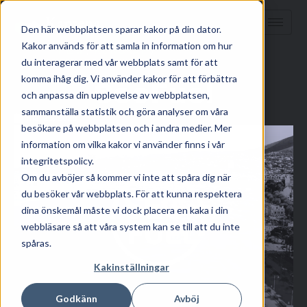
Den här webbplatsen sparar kakor på din dator.
Kakor används för att samla in information om hur
HEM
/
KUNSKAP
/
du interagerar med vår webbplats samt för att
komma ihåg dig. Vi använder kakor för att förbättra
SecFuel
och anpassa din upplevelse av webbplatsen,
sammanställa statistik och göra analyser om våra
maj 23, 2025
besökare på webbplatsen och i andra medier. Mer
information om vilka kakor vi använder finns i vår
integritetspolicy.
Om du avböjer så kommer vi inte att spåra dig när
du besöker vår webbplats. För att kunna respektera
dina önskemål måste vi dock placera en kaka i din
webbläsare så att våra system kan se till att du inte
spåras.
Kakinställningar
Godkänn
Avböj