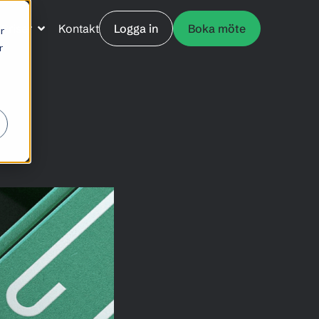
Priser
Kontakt
Logga in
Boka möte
r
r