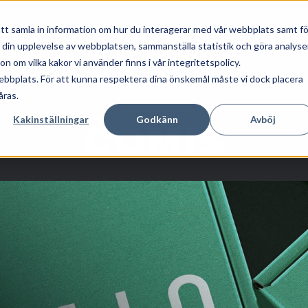
Våra tjänster
Kunskap
Om oss
tt samla in information om hur du interagerar med vår webbplats samt fö
a din upplevelse av webbplatsen, sammanställa statistik och göra analyse
 om vilka kakor vi använder finns i vår integritetspolicy.
ebbplats. För att kunna respektera dina önskemål måste vi dock placera
åras.
Kakinställningar
Godkänn
Avböj
COMIS