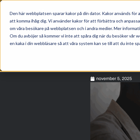
Den här webbplatsen sparar kakor på din dator. Kakor används för a
att komma ihåg dig. Vi använder kakor för att förbättra och anpass
om våra besökare på webbplatsen och i andra medier. Mer information
Om du avböjer så kommer vi inte att spåra dig när du besöker vår w
HEM
/
KUNSKAP
/
en kaka i din webbläsare så att våra system kan se till att du inte sp
november 5, 2025