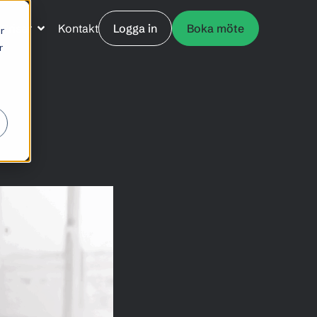
Priser
Kontakt
Logga in
Boka möte
r
r