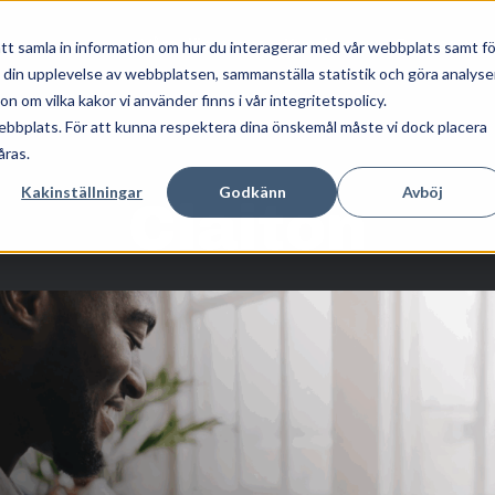
Våra tjänster
Kunskap
Om oss
tt samla in information om hur du interagerar med vår webbplats samt fö
a din upplevelse av webbplatsen, sammanställa statistik och göra analyse
 om vilka kakor vi använder finns i vår integritetspolicy.
ebbplats. För att kunna respektera dina önskemål måste vi dock placera
åras.
Kakinställningar
Godkänn
Avböj
Claiton