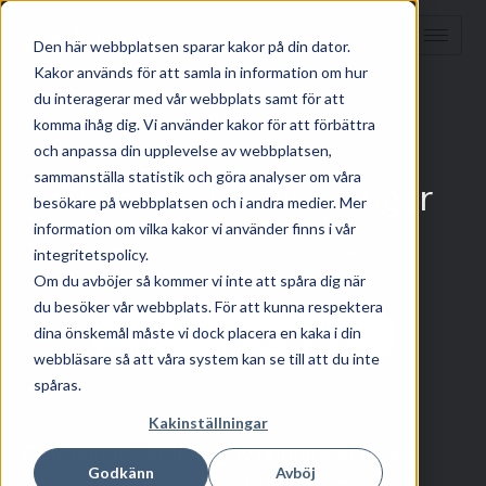
Den här webbplatsen sparar kakor på din dator.
Kakor används för att samla in information om hur
du interagerar med vår webbplats samt för att
Hem
/
Våra tjänster
/ Oberoende Värderingar
komma ihåg dig. Vi använder kakor för att förbättra
och anpassa din upplevelse av webbplatsen,
sammanställa statistik och göra analyser om våra
Oberoende värderingar
besökare på webbplatsen och i andra medier. Mer
information om vilka kakor vi använder finns i vår
Oberoende – Marknadsmässig – Professionell
integritetspolicy.
Om du avböjer så kommer vi inte att spåra dig när
du besöker vår webbplats. För att kunna respektera
dina önskemål måste vi dock placera en kaka i din
Läs mer om hur det fungerar
webbläsare så att våra system kan se till att du inte
spåras.
Kakinställningar
Oberoende värdering av onoterade bolag
Godkänn
Avböj
På Kaptena är vi specialister på värdering av onoterade bolag. Vi