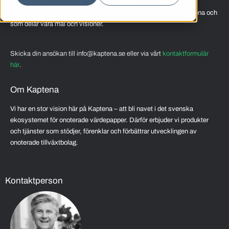
Just nu söker vi inga nya medarbetare. Men vi tar gärna emot
spontanansökningar från drivna personer som vill jobba på Kaptena och
som delar våra mål och visioner.
Skicka din ansökan till info@kaptena.se eller via vårt
kontaktformulär
här
.
Om Kaptena
Vi har en stor vision här på Kaptena – att bli navet i det svenska
ekosystemet för onoterade värdepapper. Därför erbjuder vi produkter
och tjänster som stödjer, förenklar och förbättrar utvecklingen av
onoterade tillväxtbolag.
Kontaktperson