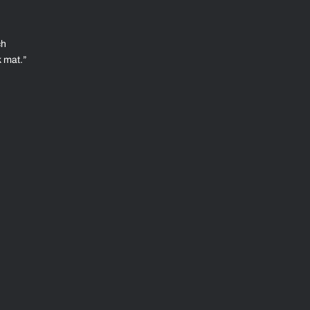
ch
k mat.”