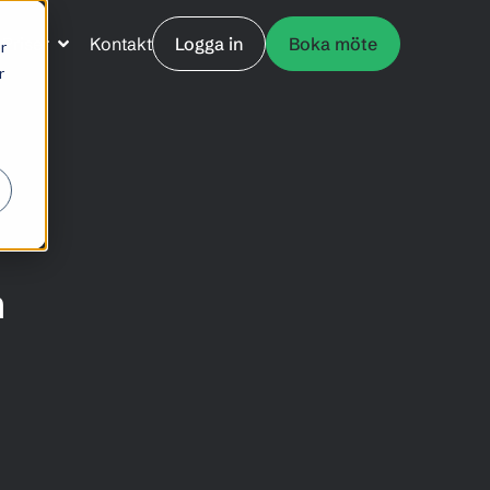
Priser
Kontakt
Logga in
Boka möte
r
r
n