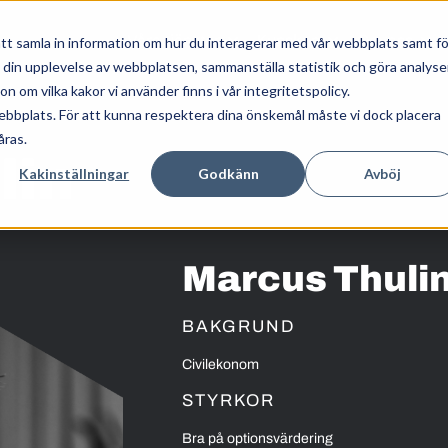
Våra tjänster
Kunskap
Om oss
tt samla in information om hur du interagerar med vår webbplats samt fö
a din upplevelse av webbplatsen, sammanställa statistik och göra analyse
 om vilka kakor vi använder finns i vår integritetspolicy.
ebbplats. För att kunna respektera dina önskemål måste vi dock placera
åras.
lin
Kakinställningar
Godkänn
Avböj
Marcus Thuli
BAKGRUND
Civilekonom
STYRKOR
Bra på optionsvärdering